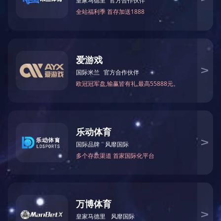
经典
案例
Classic Cases
11年机房工程经验
一站式解决机房建设所有难题
12
681
年专注，
家企业客户见证！制定最合理的解决方案！
了解详情
在线咨询
关于
我们
About Us