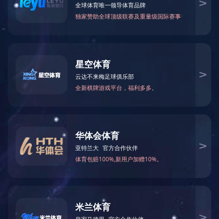
UPS电源
本公司销售各类UPS电源，UPS
电源报价公正。本公司承诺...
了解更多
维修保养
机房空调维保事业部专门从事
机房专用空调维护、保养、大
修...
了解更多