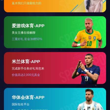
艾默生Liebert
联系
我们
Contact Us
010-62104284
北京市海淀区上地十
街1号院辉煌国际5号
楼7层716