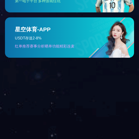
13520099504@163.com
邮编：100086 产品咨询热线: 鲁文 13520099504
友情链接：
维谛机房空调
机房空调
米兰官方版入口
米兰官方版入口-米兰milan(中国)
机房空调
空调维修
UPS电源
空调维保
机房冷通道
机房建设
经典案例
联系我们
©Copyright 2015 米兰官方版入口-米兰milan(中国) 版权所有 请勿转载
公安局备案号：110302001001 技术支持：小时工作室
XML地图
华体会网页版-华体会(中国)
米兰官方网页版-米兰MiLan(中国)
米兰网页版-米兰milan中国
华体会网页版-华体会(中国)
开云·体